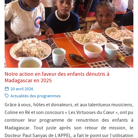
Notre action en faveur des enfants dénutris à
Madagascar en 2025
Paru
20 avril 2026
le:
Catégorie:
Actualités des programmes
Grâce à vous, hôtes et donateurs, et aux talentueux musiciens,
Coline en Ré et son concours « Les Virtuoses du Cœur », ont pu
continuer leur programme de renutrition des enfants à
Madagascar. Tout juste après son retour de mission, le
Docteur Paul Sanyas de L’APPEL, a fait le point sur l’utilisation