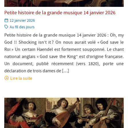
Petite histoire de la grande musique 14 janvier 2026
Paru
12 janvier 2026
le:
Catégorie:
Au fil des jours
Petite histoire de la grande musique 14 janvier 2026 : Oh, my
God !! Shocking isn’t it ? On nous aurait volé « God save le
Roi » Un certain Haendel est fortement soupçonné. Le chant
national anglais « God save the King” est d’origine française.
Un document, publié récemment (vers 1820), porte une
déclaration de trois dames de […]
Lire la suite