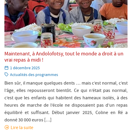
Maintenant, à Andolofotsy, tout le monde a droit à un
vrai repas à midi !
Paru
1 décembre 2025
le:
Catégorie:
Actualités des programmes
Bien sûr, il manque quelques dents … mais c’est normal, c’est
l’âge, elles repousseront bientôt. Ce qui n’était pas normal,
c’est que les enfants qui habitent des hameaux isolés, à des
heures de marche de l’école ne disposaient pas d’un repas
équilibré et suffisant. Début janvier 2025, Coline en Ré a
donné 30 000 euros […]
Lire la suite