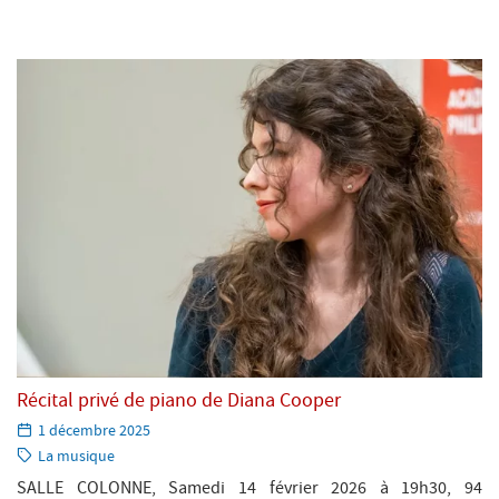
Récital privé de piano de Diana Cooper
Paru
1 décembre 2025
le:
Catégorie:
La musique
SALLE COLONNE, Samedi 14 février 2026 à 19h30, 94