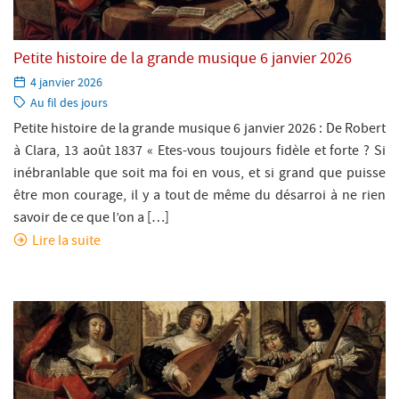
Petite histoire de la grande musique 6 janvier 2026
Paru
4 janvier 2026
le:
Catégorie:
Au fil des jours
Petite histoire de la grande musique 6 janvier 2026 : De Robert
à Clara, 13 août 1837 « Etes-vous toujours fidèle et forte ? Si
inébranlable que soit ma foi en vous, et si grand que puisse
être mon courage, il y a tout de même du désarroi à ne rien
savoir de ce que l’on a […]
Lire la suite