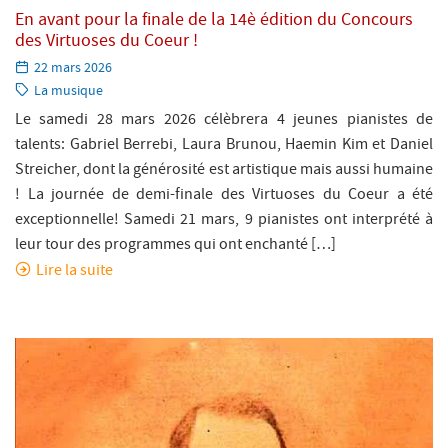
En avant pour la finale de la 14è édition du Concours
des Virtuoses du Coeur !
Paru
22 mars 2026
le:
Catégorie:
La musique
Le samedi 28 mars 2026 célèbrera 4 jeunes pianistes de
talents: Gabriel Berrebi, Laura Brunou, Haemin Kim et Daniel
Streicher, dont la générosité est artistique mais aussi humaine
! La journée de demi-finale des Virtuoses du Coeur a été
exceptionnelle! Samedi 21 mars, 9 pianistes ont interprété à
leur tour des programmes qui ont enchanté […]
Lire la suite