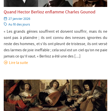
Quand Hector Berlioz enflamme Charles Gounod
Paru
27 janvier 2026
le:
Catégorie:
Au fil des jours
« Les grands génies souffrent et doivent souffrir, mais ils ne
sont pas à plaindre ; ils ont connu des ivresses ignorées du
reste des hommes, et s’ils ont pleuré de tristesse, ils ont versé
des larmes de joie ineffable ; cela seul est un ciel qu’on ne paie
jamais ce qu’il vaut. « Berlioz a été une des […]
Lire la suite