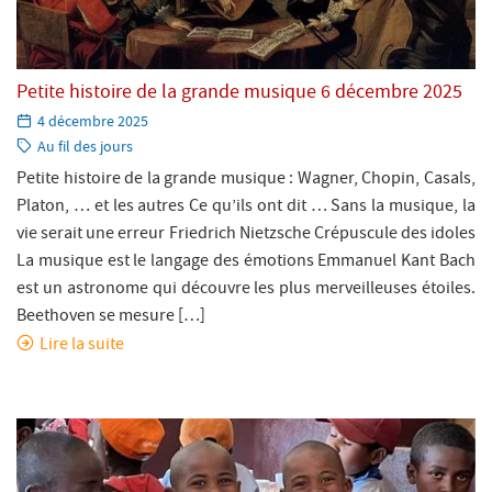
Petite histoire de la grande musique 6 décembre 2025
Paru
4 décembre 2025
le:
Catégorie:
Au fil des jours
Petite histoire de la grande musique : Wagner, Chopin, Casals,
Platon, … et les autres Ce qu’ils ont dit … Sans la musique, la
vie serait une erreur Friedrich Nietzsche Crépuscule des idoles
La musique est le langage des émotions Emmanuel Kant Bach
est un astronome qui découvre les plus merveilleuses étoiles.
Beethoven se mesure […]
Lire la suite