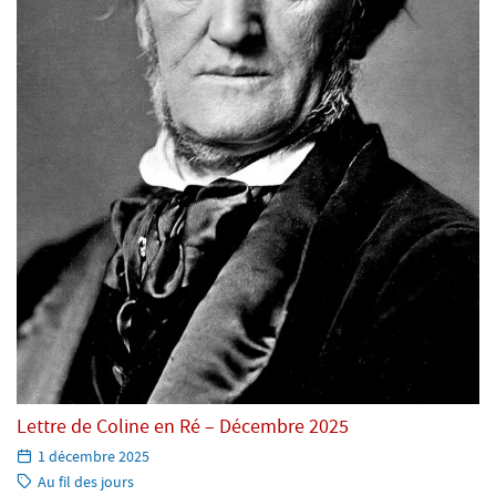
Lettre de Coline en Ré – Décembre 2025
Paru
1 décembre 2025
le:
Catégorie:
Au fil des jours