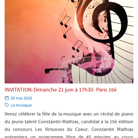
INVITATION-Dimanche 21 juin à 17h30- Paris 16è
Paru
28 mai 2026
le:
Catégorie:
La musique
Venez célébrer la fête de la musique avec un récital de piano
du jeune talent Constantin Mathias, candidat à la 15é édition
du concours Les Virtuoses du Coeur. Constantin Mathias
présentera un programme libre de 45 minutes au cours