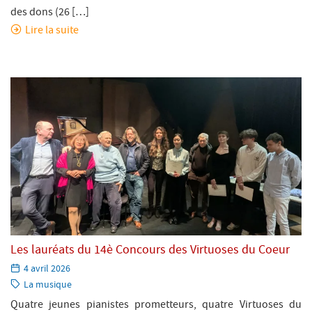
des dons (26 […]
Lire la suite
Les lauréats du 14è Concours des Virtuoses du Coeur
Paru
4 avril 2026
le:
Catégorie:
La musique
Quatre jeunes pianistes prometteurs, quatre Virtuoses du