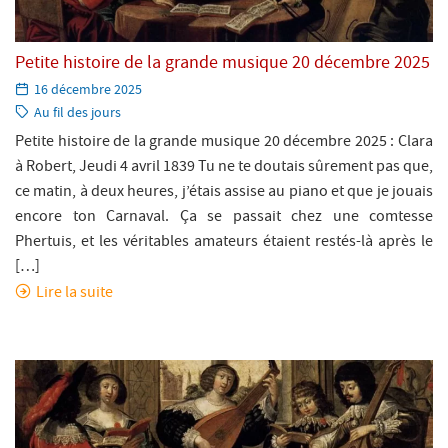
Petite histoire de la grande musique 20 décembre 2025
Paru
16 décembre 2025
le:
Catégorie:
Au fil des jours
Petite histoire de la grande musique 20 décembre 2025 : Clara
à Robert, Jeudi 4 avril 1839 Tu ne te doutais sûrement pas que,
ce matin, à deux heures, j’étais assise au piano et que je jouais
encore ton Carnaval. Ça se passait chez une comtesse
Phertuis, et les véritables amateurs étaient restés-là après le
[…]
Lire la suite