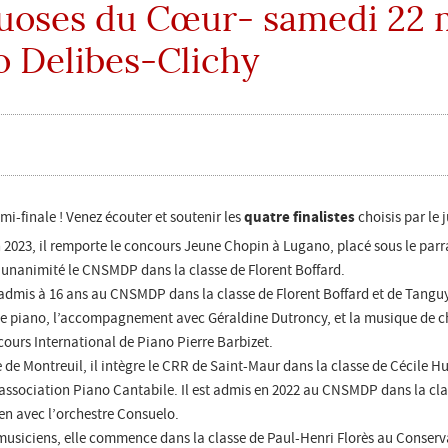
tuoses du Cœur- samedi 22 
o Delibes-Clichy
quatre finalistes
mi-finale ! Venez écouter et soutenir les
choisis par le 
n 2023, il remporte le concours Jeune Chopin à Lugano, placé sous le par
l’unanimité le CNSMDP dans la classe de Florent Boffard.
st admis à 16 ans au CNSMDP dans la classe de Florent Boffard et de Tangu
e le piano, l’accompagnement avec Géraldine Dutroncy, et la musique de 
cours International de Piano Pierre Barbizet.
e de Montreuil, il intègre le CRR de Saint-Maur dans la classe de Cécile 
l’association Piano Cantabile. Il est admis en 2022 au CNSMDP dans la clas
ven avec l’orchestre Consuelo.
 musiciens, elle commence dans la classe de Paul-Henri Florès au Conserv