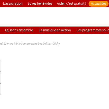
L’association
Soyez bénévoles
Aider, c’est gratuit !
Actualités
Agissons ensemble
La musique en action
Les programmes solid
edi 22 mars à 14h-Conservatoire Leo Delibes-Clichy