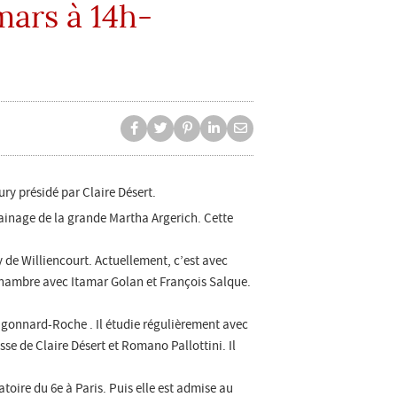
mars à 14h-
Partager
Partager
Partager
Partager
Partager
sur
sur
sur
sur
par
Partager
facebook
Twitter
Pinterest
Linkedin
e-
mail
jury présidé par Claire Désert.
rainage de la grande Martha Argerich. Cette
y de Williencourt. Actuellement, c’est avec
chambre avec Itamar Golan et François Salque.
Hugonnard-Roche . Il étudie régulièrement avec
se de Claire Désert et Romano Pallottini. Il
atoire du 6
e
à Paris. Puis elle est admise au