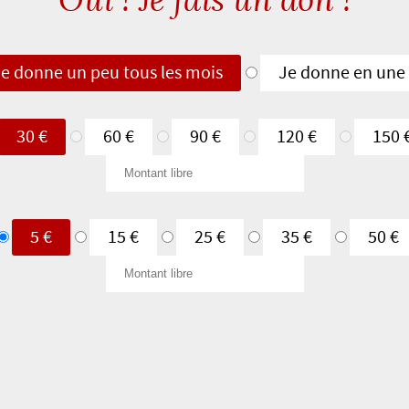
Oui ! Je fais un don !
e donne un peu tous les mois
Je donne en une 
30 €
60 €
90 €
120 €
150 
Montant
libre
5 €
15 €
25 €
35 €
50 €
Montant
libre