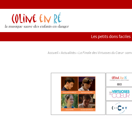
Aller
Menu
directement
complémentaire
au
contenu
Menu
Les petits dons faciles
principal
Accueil
»
Actualités
»
La Finale des Virtuoses du Cœur- sam