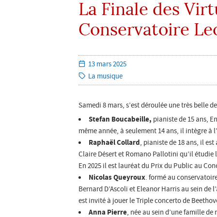
La Finale des Vir
Conservatoire Le
Paru
13 mars 2025
le:
Catégorie:
La musique
Samedi 8 mars, s’est déroulée une très belle de
Stefan Boucabeille,
pianiste de 15 ans, E
même année, à seulement 14 ans, il intègre à 
Raphaël Collard
, pianiste de 18 ans, il e
Claire Désert et Romano Pallotini qu’il étudi
En 2025 il est lauréat du Prix du Public au Con
Nicolas Queyroux
. formé au conservatoir
Bernard D’Ascoli et Eleanor Harris au sein de 
est invité à jouer le Triple concerto de Beetho
Anna Pierre
, née au sein d’une famille de