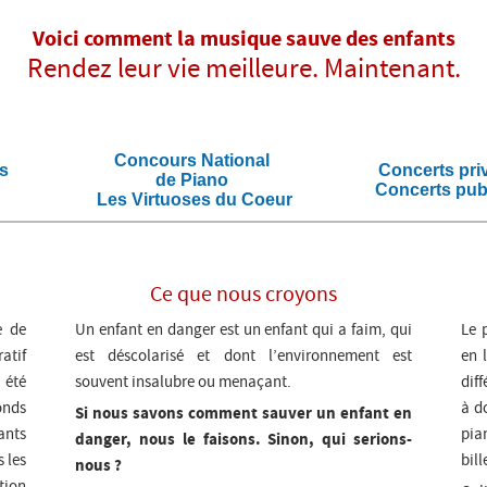
Voici comment la musique sauve des enfants
Rendez leur vie meilleure. Maintenant.
Concours National
es
Concerts pri
de Piano
Concerts pub
Les Virtuoses du Coeur
Ce que nous croyons
e de
Un enfant en danger est un enfant qui a faim, qui
Le 
ratif
est déscolarisé et dont l’environnement est
en 
 été
souvent insalubre ou menaçant.
dif
onds
à d
Si nous savons comment sauver un enfant en
ants
pia
danger, nous le faisons.
Sinon, qui serions-
 les
bill
nous ?
tion