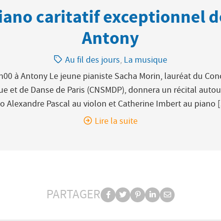
iano caritatif exceptionnel 
Antony
Catégorie:
Au fil des jours
,
La musique
00 à Antony Le jeune pianiste Sacha Morin, lauréat du Con
 et de Danse de Paris (CNSMDP), donnera un récital autour d
o Alexandre Pascal au violon et Catherine Imbert au piano 
Lire la suite
PARTAGER
Partager
Partager
Partager
Partager
Partager
PARTAGER
sur
sur
sur
sur
par
facebook
Twitter
Pinterest
Linkedin
e-