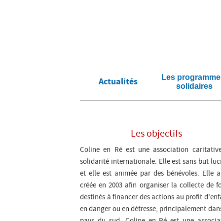
Accueil
Les programm
Actualités
solidaires
La
Les objectifs
musique
change
Coline en Ré est une association caritativ
leur
solidarité internationale. Elle est sans but luc
vie
et elle est animée par des bénévoles. Elle a
créée en 2003 afin organiser la collecte de f
destinés à financer des actions au profit d’enf
en danger ou en détresse, principalement dans
pays du sud. Coline en Ré est une associa