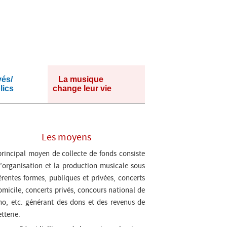
vés/
La musique
lics
change leur vie
Les moyens
principal moyen de collecte de fonds consiste
l’organisation et la production musicale sous
férentes formes, publiques et privées, concerts
omicile, concerts privés, concours national de
no, etc. générant des dons et des revenus de
etterie.