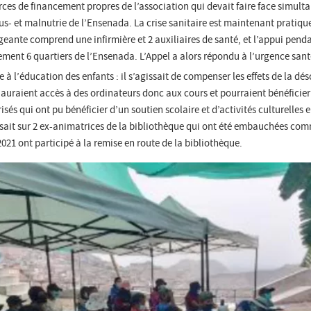
urces de financement propres de l’association qui devait faire face simult
s- et malnutrie de l’Ensenada. La crise sanitaire est maintenant pratiqu
geante comprend une infirmière et 2 auxiliaires de santé, et l’appui pen
uement 6 quartiers de l’Ensenada. L’Appel a alors répondu à l’urgence sant
de à l’éducation des enfants : il s’agissait de compenser les effets de la dés
 auraient accès à des ordinateurs donc aux cours et pourraient bénéficier 
risés qui ont pu bénéficier d’un soutien scolaire et d’activités culturelles
posait sur 2 ex-animatrices de la bibliothèque qui ont été embauchées co
2021 ont participé à la remise en route de la bibliothèque.