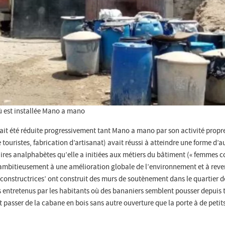
ù est installée Mano a mano
avait été réduite progressivement tant Mano a mano par son activité prop
 touristes, fabrication d’artisanat) avait réussi à atteindre une forme d’aut
es analphabètes qu’elle a initiées aux métiers du bâtiment (« femmes con
 ambitieusement à une amélioration globale de l’environnement et à reverdi
constructrices’ ont construit des murs de soutènement dans le quartier d
s entretenus par les habitants où des bananiers semblent pousser depuis 
nt passer de la cabane en bois sans autre ouverture que la porte à de peti