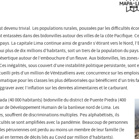
est devenu trivial. Les populations rurales, poussées par les difficultés 
nt entassées dans des bidonvilles autour des villes de la côte Pacifique. 
ays. La capitale Lima continue ainsi de grandir s’étirant vers le Nord, l’E
i plus de dix millions d’habitants, soit un tiers de la population du pays
désertique autour de l’embouchure d’un fleuve. Aux bidonvilles, les zones 
Ces inégalités, sous couvert d’une instabilité politique persistante, sont 
cueilli près d’un million de Vénézuéliens avec concurrence sur les emplo
matique pour les classes les plus défavorisées qui bénéficient d’un très fa
ggraver avec l’inflation sur les denrées alimentaires et le carburant.
ada (40 000 habitants) bidonville du district de Puente Piedra (400
ateur de Développement Humain de la banlieue nord de Lima. Les
s, souffrent de discriminations multiples. Peu alphabétisés, ils
cultés se sont amplifiées avec la pandémie. Beaucoup de personnes
illes péruviennes ont perdu au moins un membre de leur famille (le
l en termes de décès liés au Covid par million d’habitants).