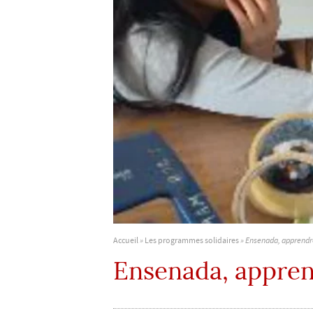
Accueil
»
Les programmes solidaires
»
Ensenada, apprendre
Ensenada, appren