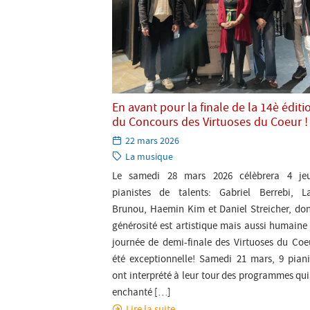
En avant pour la finale de la 14è éditi
du Concours des Virtuoses du Coeur !
Paru
22 mars 2026
le:
Catégorie:
La musique
Le samedi 28 mars 2026 célèbrera 4 je
pianistes de talents: Gabriel Berrebi, L
Brunou, Haemin Kim et Daniel Streicher, don
générosité est artistique mais aussi humaine 
journée de demi-finale des Virtuoses du Coe
été exceptionnelle! Samedi 21 mars, 9 piani
ont interprété à leur tour des programmes qui
enchanté […]
Lire la suite