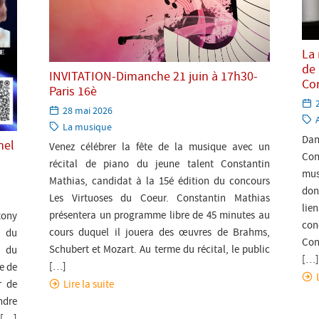
La
de 
INVITATION-Dimanche 21 juin à 17h30-
Co
Paris 16è
Paru
28 mai 2026
l
C
le:
Catégorie:
La musique
Dan
nel
Venez célébrer la fête de la musique avec un
Con
récital de piano du jeune talent Constantin
mus
Mathias, candidat à la 15é édition du concours
don
Les Virtuoses du Coeur. Constantin Mathias
lien
présentera un programme libre de 45 minutes au
tony
con
cours duquel il jouera des œuvres de Brahms,
t du
Con
Schubert et Mozart. Au terme du récital, le public
é du
[…]
[…]
e de
Lire la suite
r de
ndre
 […]