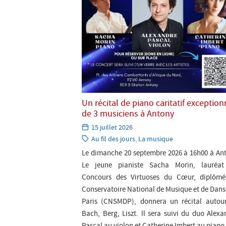
Un récital de piano caritatif exception
de 3 musiciens à Antony
Paru
15 juillet 2026
le:
Catégorie:
Au fil des jours
,
La musique
Le dimanche 20 septembre 2026 à 16h00 à An
Le jeune pianiste Sacha Morin, lauréa
Concours des Virtuoses du Cœur, diplôm
Conservatoire National de Musique et de Dans
Paris (CNSMDP), donnera un récital autou
Bach, Berg, Liszt. Il sera suivi du duo Alexa
Pascal au violon et Catherine Imbert au piano