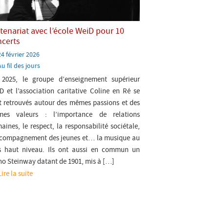
tenariat avec l’école WeiD pour 10
ncerts
Paru
24 février 2026
e:
atégorie:
Au fil des jours
 2025, le groupe d’enseignement supérieur
D et l’association caritative Coline en Ré se
t retrouvés autour des mêmes passions et des
es valeurs : l’importance de relations
aines, le respect, la responsabilité sociétale,
ccompagnement des jeunes et… la musique au
s haut niveau. Ils ont aussi en commun un
no Steinway datant de 1901, mis à […]
Lire la suite