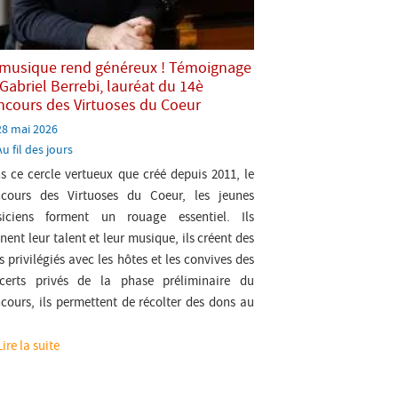
 musique rend généreux ! Témoignage
Gabriel Berrebi, lauréat du 14è
ncours des Virtuoses du Coeur
Paru
28 mai 2026
e:
atégorie:
Au fil des jours
s ce cercle vertueux que créé depuis 2011, le
cours des Virtuoses du Coeur, les jeunes
iciens forment un rouage essentiel. Ils
nent leur talent et leur musique, ils créent des
s privilégiés avec les hôtes et les convives des
certs privés de la phase préliminaire du
cours, ils permettent de récolter des dons au
Lire la suite