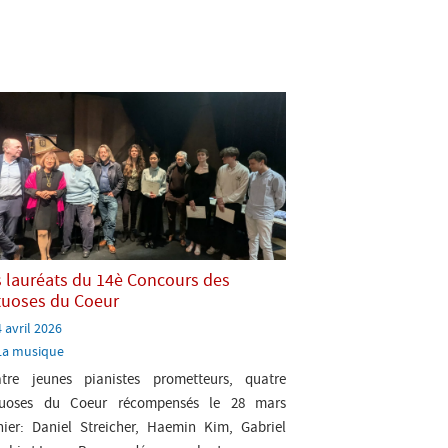
 lauréats du 14è Concours des
tuoses du Coeur
Paru
4 avril 2026
e:
atégorie:
La musique
tre jeunes pianistes prometteurs, quatre
tuoses du Coeur récompensés le 28 mars
nier: Daniel Streicher, Haemin Kim, Gabriel