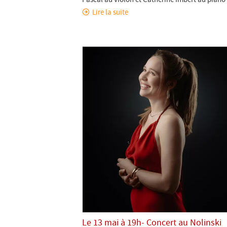
Lire la suite
Le 13 mai à 19h- Concert au Nolinski