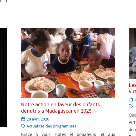
Les
Vir
Notre action en faveur des enfants
l
C
dénutris à Madagascar en 2025
Qua
Paru
20 avril 2026
Vir
le:
Catégorie:
Actualités des programmes
der
Grâce à vous, hôtes et donateurs, et aux