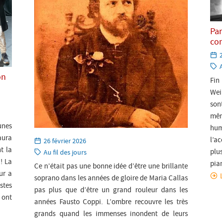
Par
co
l
C
on
Fin
Wei
son
mêm
unes
hum
aura
l’a
Paru
26 février 2026
t la
le:
plu
Catégorie:
Au fil des jours
! La
pia
Ce n’était pas une bonne idée d’être une brillante
ur a
soprano dans les années de gloire de Maria Callas
stes
pas plus que d’être un grand rouleur dans les
 ont
années Fausto Coppi. L’ombre recouvre les très
grands quand les immenses inondent de leurs