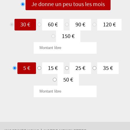
de
Je donne un peu tous les mois
don
Je
30 €
60 €
90 €
120 €
donne
150 €
en
Montant
une
libre
fois
Je
5 €
15 €
25 €
35 €
donne
50 €
un
Montant
peu
libre
tous
les
mois