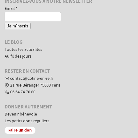
Informations
INSCRIVEZ-VOUS À NOTRE NEWSLETTER
complémentaires
Email *
LE BLOG
Toutes les actualités
Au fil des jours
RESTER EN CONTACT
contact@coline-en-re.fr
21 rue Béranger 75003 Paris
06.64.74.70.80
DONNER AUTREMENT
Devenir bénévole
Les petits dons réguliers
Faire un don