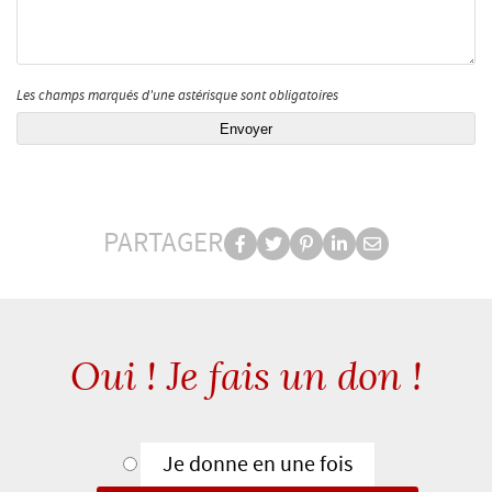
Les champs marqués d'une astérisque sont obligatoires
PARTAGER
Partager
Partager
Partager
Partager
Partager
PARTAGER
sur
sur
sur
sur
par
facebook
Twitter
Pinterest
Linkedin
e-
mail
Oui ! Je fais un don !
Type
Je donne en une fois