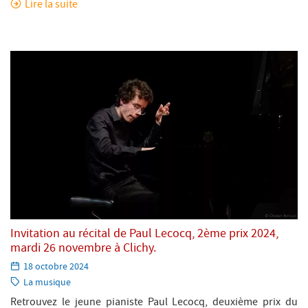
Lire la suite
Invitation au récital de Paul Lecocq, 2ème prix 2024,
mardi 26 novembre à Clichy.
Paru
18 octobre 2024
le:
Catégorie:
La musique
Retrouvez le jeune pianiste Paul Lecocq, deuxième prix du