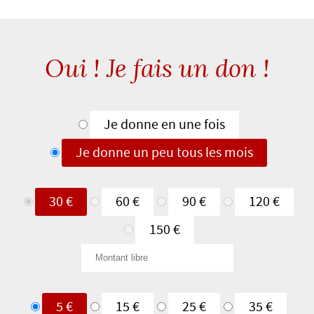
facebook
Twitter
Pinterest
Linkedin
e-
mail
Oui ! Je fais un don !
Type
Je donne en une fois
de
Je donne un peu tous les mois
don
Je
30 €
60 €
90 €
120 €
donne
150 €
en
Montant
une
libre
fois
Je
5 €
15 €
25 €
35 €