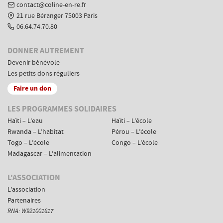
contact@coline-en-re.fr
21 rue Béranger 75003 Paris
06.64.74.70.80
DONNER AUTREMENT
Devenir bénévole
Les petits dons réguliers
Faire un don
Menus
LES PROGRAMMES SOLIDAIRES
de
Haïti – L’eau
Haïti – L’école
navigation
Rwanda – L’habitat
Pérou – L’école
complémentaires
Togo – L’école
Congo – L’école
Madagascar – L’alimentation
L'ASSOCIATION
L’association
Partenaires
RNA: W921001617