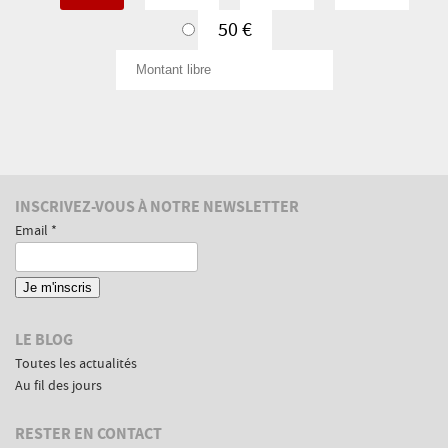
donne
50 €
un
Montant
peu
libre
tous
les
mois
Informations
INSCRIVEZ-VOUS À NOTRE NEWSLETTER
complémentaires
Email *
LE BLOG
Toutes les actualités
Au fil des jours
RESTER EN CONTACT