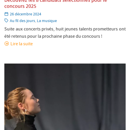
Découvrez les 8 candidats sélectionnés pour le
concours 2025
Paru
26 décembre 2024
le:
Catégorie:
Au fil des jours
,
La musique
Suite aux concerts privés, huit jeunes talents prometteurs ont
été retenus pour la prochaine phase du concours !
Lire la suite