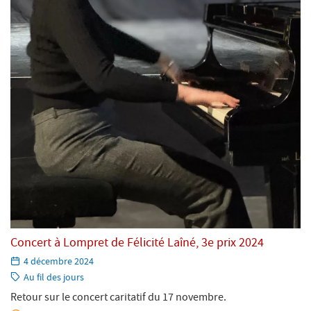
Concert à Lompret de Félicité Laîné, 3e prix 2024
Paru
4 décembre 2024
le:
Catégorie:
Au fil des jours
Retour sur le concert caritatif du 17 novembre.