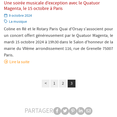
Une soirée musicale d’exception avec le Quatuor
Magenta, le 15 octobre à Paris
Paru
9 octobre 2024
le:
Catégorie:
La musique
Coline en Ré et le Rotary Paris Quai d'Orsay s'associent pour
un concert offert généreusement par le Quatuor Magenta, le
mardi 15 octobre 2024 à 19h30 dans le Salon d'honneur de la
mairie du VIIème arrondissement 116, rue de Grenelle 75007
Paris.
Lire la suite
Pagination
<
1
2
3
des
publications
PARTAGER
Partager
Partager
Partager
Partager
Partager
PARTAGER
sur
sur
sur
sur
par