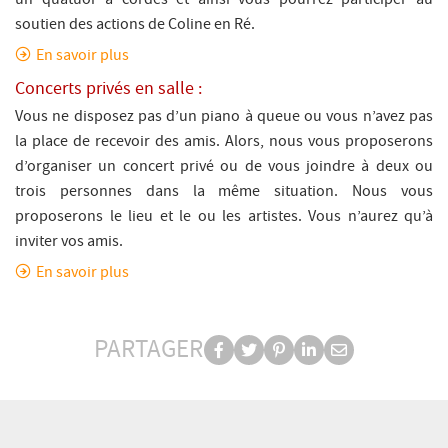
soutien des actions de Coline en Ré.
En savoir plus
Concerts privés en salle :
Vous ne disposez pas d’un piano à queue ou vous n’avez pas
la place de recevoir des amis. Alors, nous vous proposerons
d’organiser un concert privé ou de vous joindre à deux ou
trois personnes dans la même situation. Nous vous
proposerons le lieu et le ou les artistes. Vous n’aurez qu’à
inviter vos amis.
En savoir plus
PARTAGER
Partager
Partager
Partager
Partager
Partager
PARTAGER
sur
sur
sur
sur
par
facebook
Twitter
Pinterest
Linkedin
e-
mail