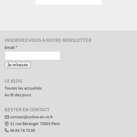
peu
libre
tous
les
mois
Informations
INSCRIVEZ-VOUS À NOTRE NEWSLETTER
complémentaires
Email *
LE BLOG
Toutes les actualités
Au fil des jours
RESTER EN CONTACT
contact@coline-en-re.fr
21 rue Béranger 75003 Paris
06.64.74.70.80