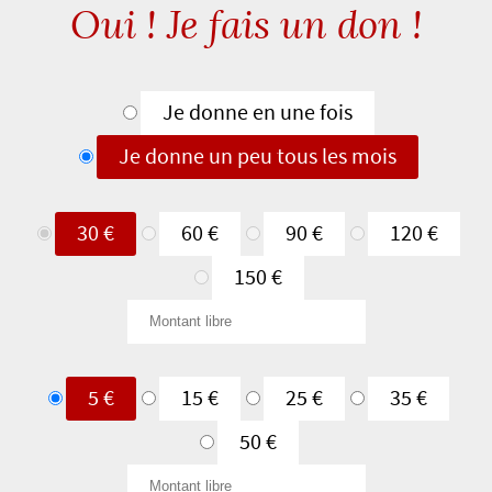
Oui ! Je fais un don !
Type
Je donne en une fois
de
Je donne un peu tous les mois
don
Je
30 €
60 €
90 €
120 €
donne
150 €
en
Montant
une
libre
fois
Je
5 €
15 €
25 €
35 €
donne
50 €
un
Montant