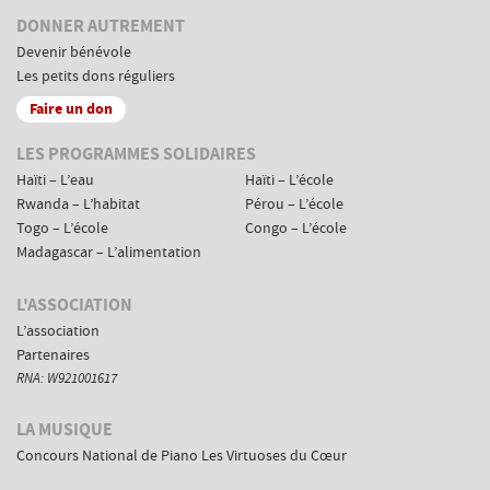
DONNER AUTREMENT
Devenir bénévole
Les petits dons réguliers
Faire un don
Menus
LES PROGRAMMES SOLIDAIRES
de
Haïti – L’eau
Haïti – L’école
navigation
Rwanda – L’habitat
Pérou – L’école
complémentaires
Togo – L’école
Congo – L’école
Madagascar – L’alimentation
L'ASSOCIATION
L’association
Partenaires
RNA: W921001617
LA MUSIQUE
Concours National de Piano Les Virtuoses du Cœur