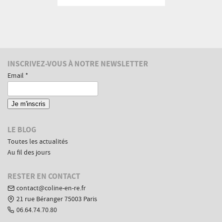
peu
libre
tous
les
mois
Informations
INSCRIVEZ-VOUS À NOTRE NEWSLETTER
complémentaires
Email *
LE BLOG
Toutes les actualités
Au fil des jours
RESTER EN CONTACT
contact@coline-en-re.fr
21 rue Béranger 75003 Paris
06.64.74.70.80