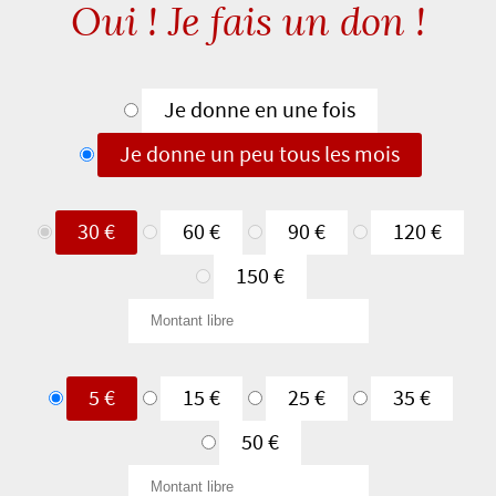
Oui ! Je fais un don !
Type
Je donne en une fois
de
Je donne un peu tous les mois
don
Je
30 €
60 €
90 €
120 €
donne
150 €
en
Montant
une
libre
fois
Je
5 €
15 €
25 €
35 €
donne
50 €
un
Montant