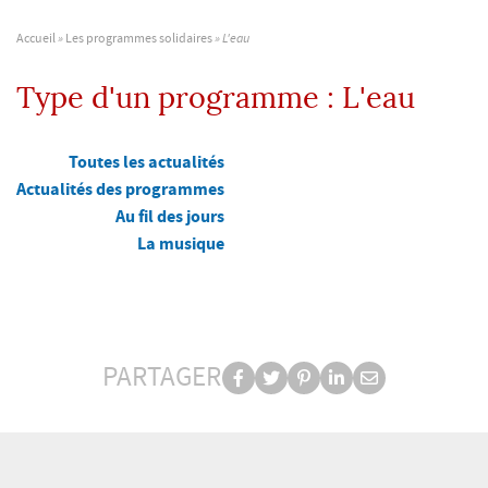
Accueil
»
Les programmes solidaires
»
L'eau
Type d'un programme :
L'eau
Toutes les actualités
Actualités des programmes
Au fil des jours
La musique
PARTAGER
Partager
Partager
Partager
Partager
Partager
PARTAGER
sur
sur
sur
sur
par
facebook
Twitter
Pinterest
Linkedin
e-
mail