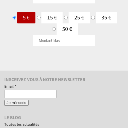
une
libre
fois
Je
5 €
15 €
25 €
35 €
donne
50 €
un
Montant
peu
libre
tous
les
mois
Informations
INSCRIVEZ-VOUS À NOTRE NEWSLETTER
complémentaires
Email *
LE BLOG
Toutes les actualités