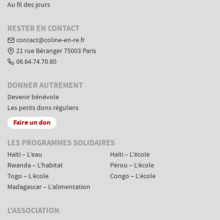
Au fil des jours
RESTER EN CONTACT
contact@coline-en-re.fr
21 rue Béranger 75003 Paris
06.64.74.70.80
DONNER AUTREMENT
Devenir bénévole
Les petits dons réguliers
Faire un don
Menus
LES PROGRAMMES SOLIDAIRES
de
Haïti – L’eau
Haïti – L’école
navigation
Rwanda – L’habitat
Pérou – L’école
complémentaires
Togo – L’école
Congo – L’école
Madagascar – L’alimentation
L'ASSOCIATION