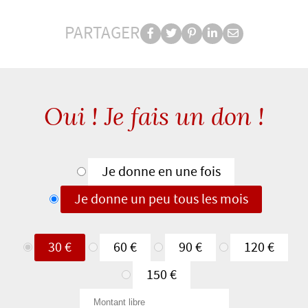
suite
PARTAGER
Partager
Partager
Partager
Partager
Partager
PARTAGER
sur
sur
sur
sur
par
facebook
Twitter
Pinterest
Linkedin
e-
mail
Oui ! Je fais un don !
Type
Je donne en une fois
de
Je donne un peu tous les mois
don
Je
30 €
60 €
90 €
120 €
donne
150 €
en
Montant